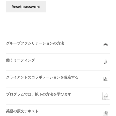
Reset password
Finances
IAF
ICAI
グループファシリテーションの方法
My account
働くミーティング
My Account
News
クライアントのコラボレーションを促進する
Policy
プログラムでは、以下の方法を学びます
qualified trainers
英語の原文テキスト