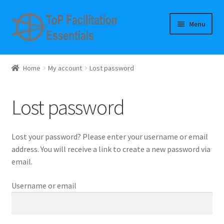
Skip
Skip
Menu
to
to
navigation
content
Home
Home
My account
Lost password
Cart
Lost password
Cart
Checkout
Lost your password? Please enter your username or email
address. You will receive a link to create a new password via
Checkout
email.
Username or email
Curriculum use
Expansion