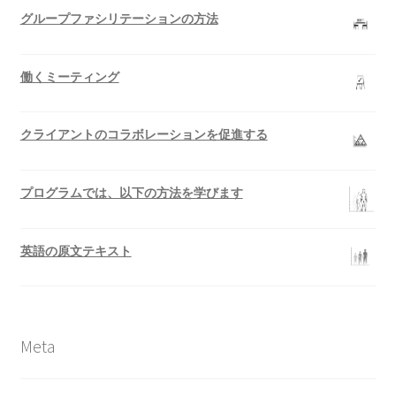
グループファシリテーションの方法
Finances
IAF
働くミーティング
ICAI
クライアントのコラボレーションを促進する
My account
プログラムでは、以下の方法を学びます
My Account
英語の原文テキスト
News
Policy
Meta
qualified trainers